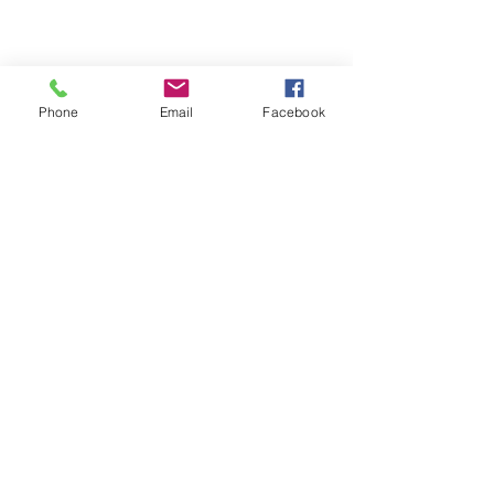
8h30 - 12h
/
13h30 - 17h
​Jeudi 8h30 - 12h
Marché hebdomadaire :
le mercredi de 8h à 12h
rue de la Poste
Phone
Email
Facebook
VILLE Jumelée Pénestin
(56)
et Ambassadrices du
Don d'organes