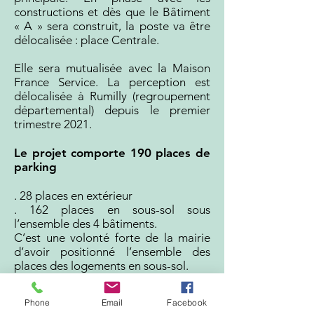
constructions et dès que le Bâtiment
« A » sera construit, la poste va être
délocalisée : place Centrale.
Elle sera mutualisée avec la Maison
France Service. La perception est
délocalisée à Rumilly (regroupement
départemental) depuis le premier
trimestre 2021.
Le projet comporte 190 places de
parking
. 28 places en extérieur
. 162 places en sous-sol sous
l’ensemble des 4 bâtiments.
C’est une volonté forte de la mairie
d’avoir positionné l’ensemble des
places des logements en sous-sol.
Pour compléter et augmenter le
Phone
Email
Facebook
nombre de places de stationnement