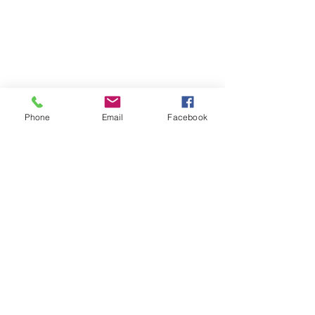
19, rue du Grand Pont -
74270 Frangy
Téléphone :
04 50 44 75 96
Accueil physique et téléphonique du public :
8h30 - 12h
/
13h30 - 17h
​Jeudi 8h30 - 12h
Phone
Email
Facebook
Marché hebdomadaire :
le mercredi de 8h à 12h
rue de la Poste
VILLE Jumelée Pénestin
(56)
et Ambassadrices du
Don d'organes