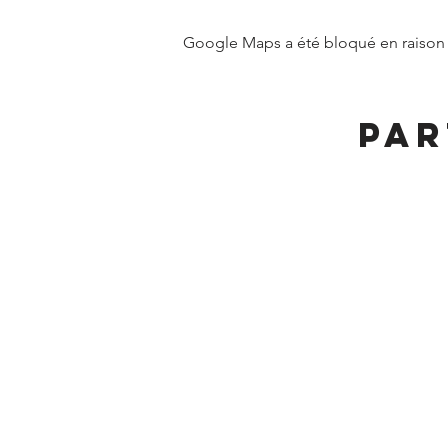
Google Maps a été bloqué en raison 
Par
MAIRIE DE FRANGY ADRE
19, rue du Grand Pont
Téléphone :
04 50 44 
Accueil physique et téléphonique 
8h30 - 12h
/
13h30 - 17h