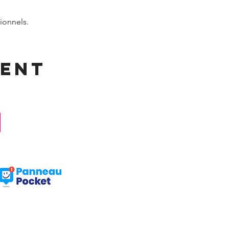
ionnels.
ment
Facebook : Frangy Haute Savoie