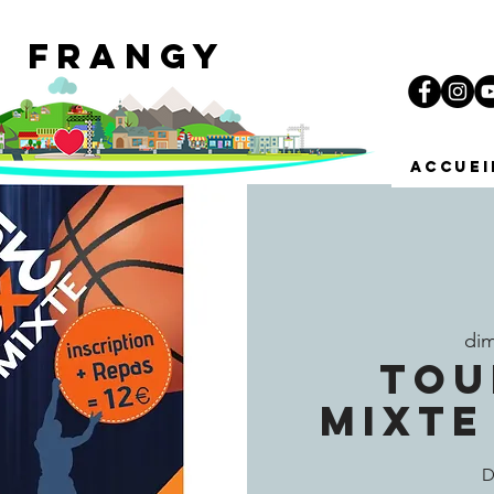
e Frangy
i
ACCUEI
dim
TOU
MIXTE
D