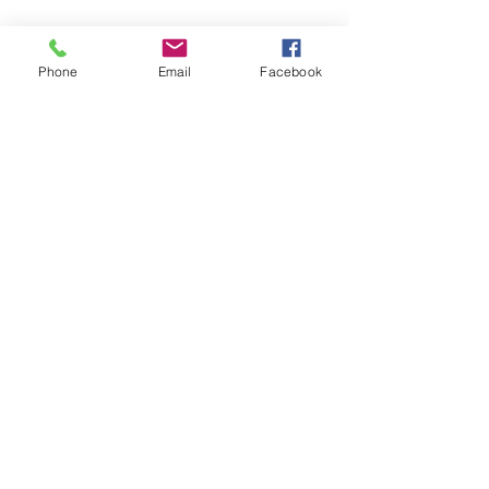
Marché hebdomadaire :
le mercredi de 8h à 12h
rue de la Poste
Phone
Email
Facebook
VILLE Jumelée Pénestin
(56)
et Ambassadrices du
Don d'organes
Facebook : Frangy Haute Savoie