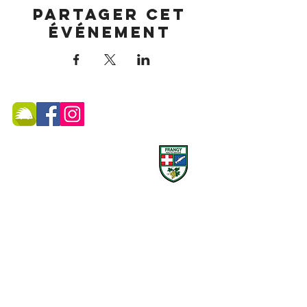
Partager cet
événement
MAIRIE DE FRANGY ADRESSE
19, rue du Grand Pont -
74270 Frangy
Téléphone :
04 50 44 75 96
Accueil physique et téléphonique du public :
8h30 - 12h
/
13h30 - 17h
​Jeudi 8h30 - 12h