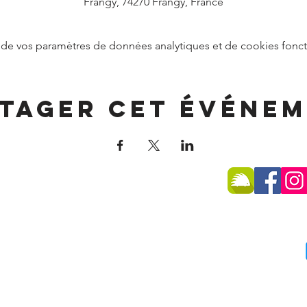
Frangy, 74270 Frangy, France
de vos paramètres de données analytiques et de cookies fonct
tager cet événe
SSE
 -
74270 Frangy
75 96
du public :