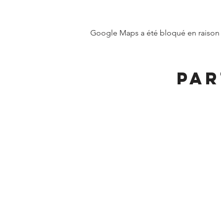
Google Maps a été bloqué en raison 
Par
MAIRIE DE FRANGY ADRE
19, rue du Grand Pont
Téléphone :
04 50 44 
Accueil physique et téléphonique 