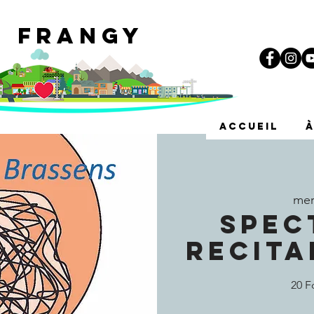
e Frangy
i
ACCUEIL
mer
SPEC
RECITA
20 F