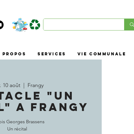
À propos
SERVICES
VIE COMMUNALE
. 10 août
  |  
Frangy
TACLE "UN
L" A FRANGY
ois Georges Brassens
Un récital