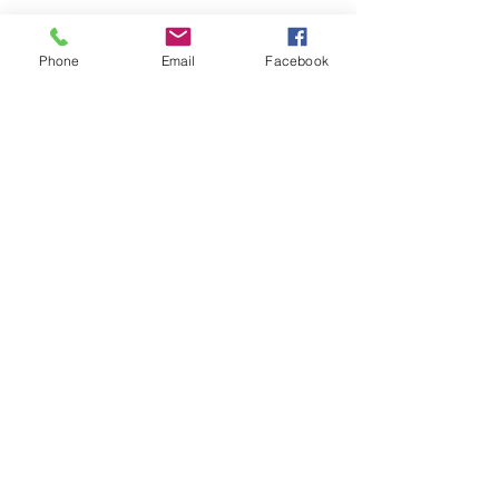
Marché hebdomadaire :
le mercredi de 8h à 12h
rue de la Poste
Phone
Email
Facebook
VILLE Jumelée Pénestin
(56)
et Ambassadrices du
Don d'organes
Facebook : Frangy Haute Savoie