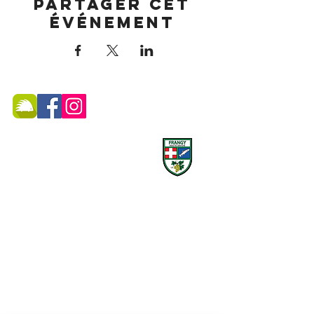
Partager cet
événement
MAIRIE DE FRANGY ADRESSE
19, rue du Grand Pont -
74270 Frangy
Téléphone :
04 50 44 75 96
Accueil physique et téléphonique du public :
8h30 - 12h
/
13h30 - 17h
​Jeudi 8h30 - 12h