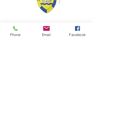
VILLE Jumelée Pénestin
(56)
et Ambassadrices du
Don d'organes
Phone
Email
Facebook
Facebook : Frangy Haute Savoie
Instagram : frangy_haute_savoie
YouTube : Frangy TV