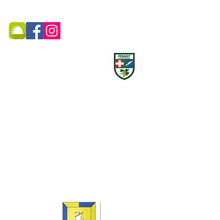
MAIRIE DE FRANGY ADRESSE
19, rue du Grand Pont -
74270 Frangy
Téléphone :
04 50 44 75 96
Accueil physique et téléphonique du public :
8h30 - 12h
/
13h30 - 17h
​Jeudi 8h30 - 12h
Marché hebdomadaire :
le mercredi de 8h à 12h
rue de la Poste