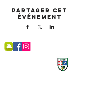
Partager cet
événement
MAIRIE DE FRANGY ADRESSE
19, rue du Grand Pont -
74270 Frangy
Téléphone :
04 50 44 75 96
Accueil physique et téléphonique du public :
8h30 - 12h
/
13h30 - 17h