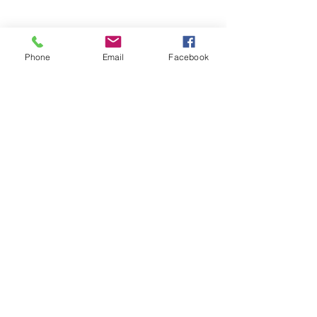
​Jeudi 8h30 - 12h
Marché hebdomadaire :
le mercredi de 8h à 12h
rue de la Poste
Phone
Email
Facebook
VILLE Jumelée Pénestin
(56)
et Ambassadrices du
Don d'organes