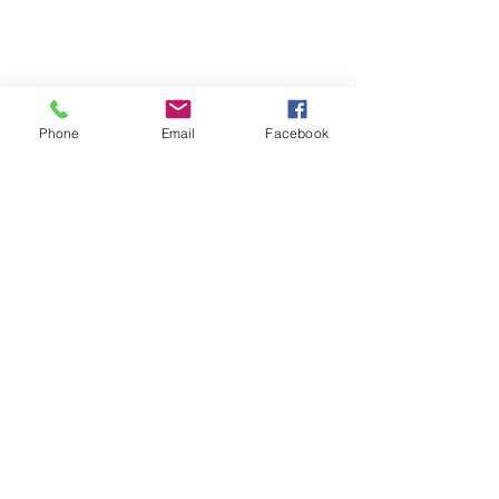
Accueil physique et téléphonique du public :
8h30 - 12h
/
13h30 - 17h
​Jeudi 8h30 - 12h
Marché hebdomadaire :
le mercredi de 8h à 12h
rue de la Poste
Phone
Email
Facebook
VILLE Jumelée Pénestin
(56)
et Ambassadrices du
Don d'organes