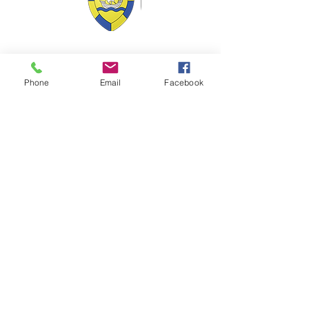
VILLE Jumelée Pénestin
(56)
et Ambassadrices du
Don d'organes
Phone
Email
Facebook
Facebook : Frangy Haute Savoie
Instagram : frangy_haute_savoie
YouTube : Frangy TV