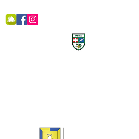
MAIRIE DE FRANGY ADRESSE
19, rue du Grand Pont -
74270 Frangy
Téléphone :
04 50 44 75 96
Accueil physique et téléphonique du public :
8h30 - 12h
/
13h30 - 17h
​Jeudi 8h30 - 12h
Marché hebdomadaire :
le mercredi de 8h à 12h
rue de la Poste