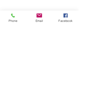
8h30 - 12h
/
13h30 - 17h
​Jeudi 8h30 - 12h
Marché hebdomadaire :
le mercredi de 8h à 12h
rue de la Poste
Phone
Email
Facebook
VILLE Jumelée Pénestin
(56)
et Ambassadrices du
Don d'organes