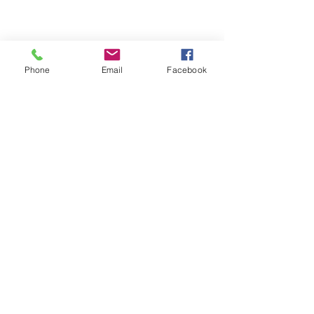
8h30 - 12h
/
13h30 - 17h
​Jeudi 8h30 - 12h
Marché hebdomadaire :
le mercredi de 8h à 12h
rue de la Poste
Phone
Email
Facebook
VILLE Jumelée Pénestin
(56)
et Ambassadrices du
Don d'organes