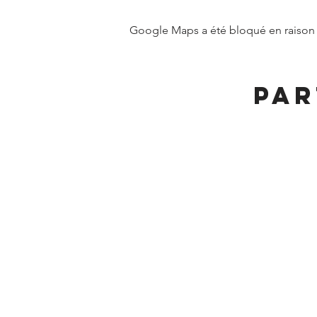
Google Maps a été bloqué en raison 
Par
MAIRIE DE FRANGY ADRE
19, rue du Grand Pont
Téléphone :
04 50 44 
Accueil physique et téléphonique 
8h30 - 12h
/
13h30 - 17h