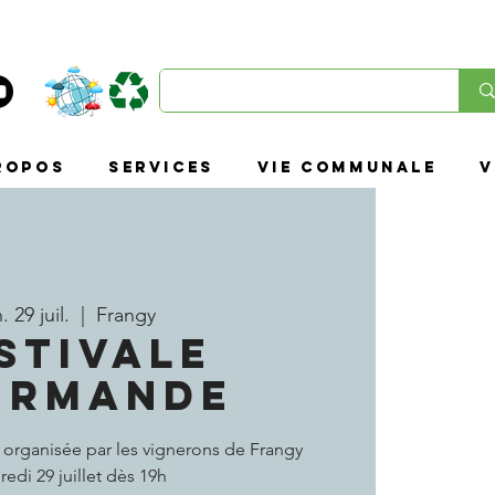
ropos
SERVICES
VIE COMMUNALE
V
. 29 juil.
  |  
Frangy
ESTIVALE
URMANDE
 organisée par les vignerons de Frangy
edi 29 juillet dès 19h