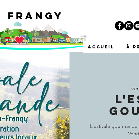
e Frangy
i
ACCUEIL
À p
ven
L'
GO
L'estivale gourmande,
Vendr