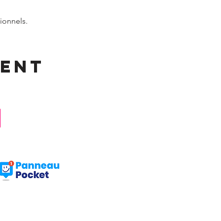
ionnels.
ment
Facebook : Frangy Haute Savoie