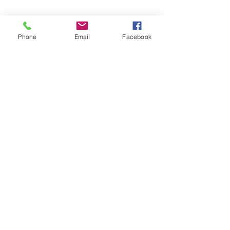
​Jeudi 8h30 - 12h
Marché hebdomadaire :
le mercredi de 8h à 12h
rue de la Poste
Phone
Email
Facebook
VILLE Jumelée Pénestin
(56)
et Ambassadrices du
Don d'organes