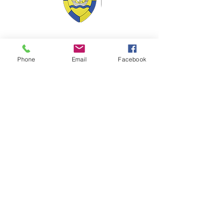
VILLE Jumelée Pénestin
(56)
et Ambassadrices du
Don d'organes
Phone
Email
Facebook
Facebook : Frangy Haute Savoie
Instagram : frangy_haute_savoie
YouTube : Frangy TV