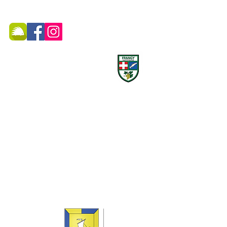
MAIRIE DE FRANGY ADRESSE
19, rue du Grand Pont -
74270 Frangy
Téléphone :
04 50 44 75 96
Accueil physique et téléphonique du public :
8h30 - 12h
/
13h30 - 17h
​Jeudi 8h30 - 12h
Marché hebdomadaire :
le mercredi de 8h à 12h
rue de la Poste