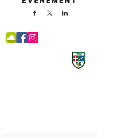
événement
MAIRIE DE FRANGY ADRESSE
19, rue du Grand Pont -
74270 Frangy
Téléphone :
04 50 44 75 96
Accueil physique et téléphonique du public :
8h30 - 12h
/
13h30 - 17h
​Jeudi 8h30 - 12h
Marché hebdomadaire :
le mercredi de 8h à 12h
rue de la Poste