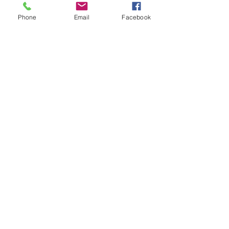
Phone
Email
Facebook
VILLE Jumelée Pénestin
(56)
et Ambassadrices du
Don d'organes
Facebook : Frangy Haute Savoie
Instagram : frangy_haute_savoie