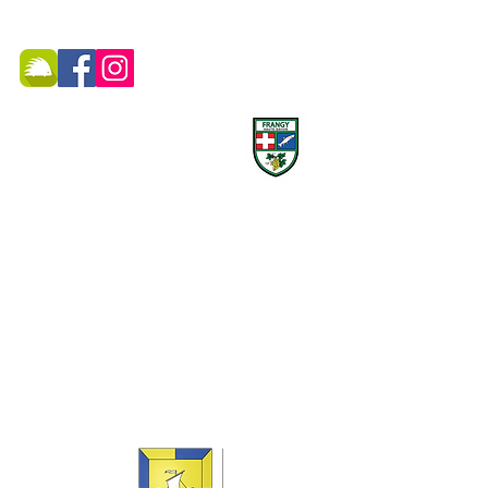
MAIRIE DE FRANGY ADRESSE
19, rue du Grand Pont -
74270 Frangy
Téléphone :
04 50 44 75 96
Accueil physique et téléphonique du public :
8h30 - 12h
/
13h30 - 17h
​Jeudi 8h30 - 12h
Marché hebdomadaire :
le mercredi de 8h à 12h
rue de la Poste