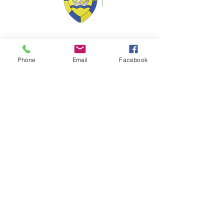
VILLE Jumelée Pénestin
(56)
et Ambassadrices du
Don d'organes
Phone
Email
Facebook
Facebook : Frangy Haute Savoie
Instagram : frangy_haute_savoie
YouTube : Frangy TV