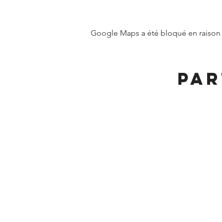
Google Maps a été bloqué en raison 
Par
MAIRIE DE FRANGY ADRE
19, rue du Grand Pont
Téléphone :
04 50 44 
Accueil physique et téléphonique 