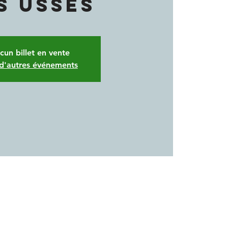
S USSES
cun billet en vente
 d'autres événements