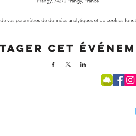
Frangy, 74270 Frangy, France
de vos paramètres de données analytiques et de cookies fonct
tager cet événe
SSE
 -
74270 Frangy
75 96
du public :