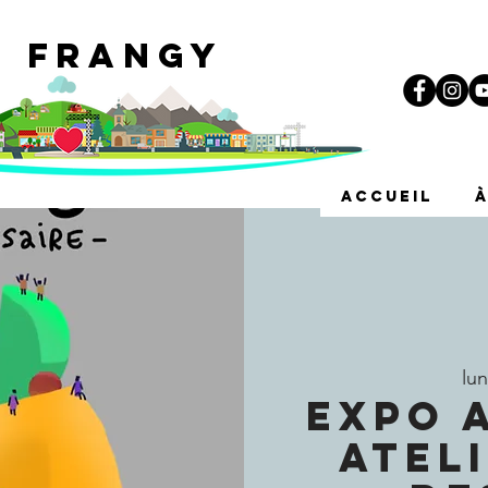
e Frangy
i
ACCUEIL
lun
EXPO 
ATEL