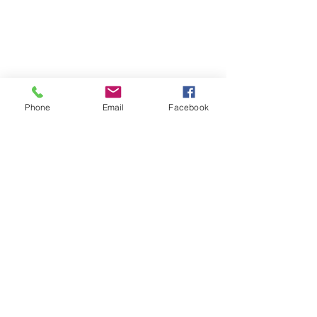
19, rue du Grand Pont -
74270 Frangy
Téléphone :
04 50 44 75 96
Accueil physique et téléphonique du public :
8h30 - 12h
/
13h30 - 17h
​Jeudi 8h30 - 12h
Marché hebdomadaire :
le mercredi de 8h à 12h
Phone
Email
Facebook
rue de la Poste
VILLE Jumelée Pénestin
(56)
et Ambassadrices du
Don d'organes