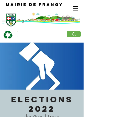
Mairie de Frangy
ELECTIONS
2022
dim. 24 avr.
  |  
Frangy