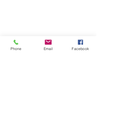
19, rue du Grand Pont -
74270 Frangy
Téléphone :
04 50 44 75 96
Accueil physique et téléphonique du public :
8h30 - 12h
/
13h30 - 17h
​Jeudi 8h30 - 12h
Phone
Email
Facebook
Marché hebdomadaire :
le mercredi de 8h à 12h
rue de la Poste
VILLE Jumelée Pénestin
(56)
et Ambassadrices du
Don d'organes