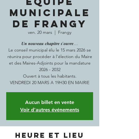
EQUIPE
MUNICIPALE
DE FRANGY
ven. 20 mars
  |  
Frangy
𝑼𝒏 𝒏𝒐𝒖𝒗𝒆𝒂𝒖 𝒄𝒉𝒂𝒑𝒊𝒕𝒓𝒆 𝒔’𝒐𝒖𝒗𝒓𝒆…
Le conseil municipal élu le 15 mars 2026 se
réunira pour procéder à l’élection du Maire
et des Maires-Adjoints pour la mandature
2026 - 2032
Ouvert à tous les habitants.
Aucun billet en vente
Voir d'autres événements
Heure et lieu