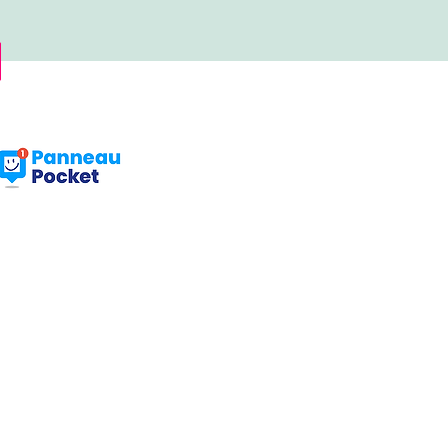
Facebook : Frangy Haute Savoie
Instagram : frangy_haute_savoie
YouTube : Frangy TV
rcredi de 8h à 12h rue de la Poste