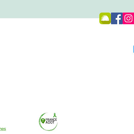
SSE
 -
74270 Frangy
75 96
du public :
lée Pénestin
(56)
adrices du
Marché hebdomadaire :
le me
nes