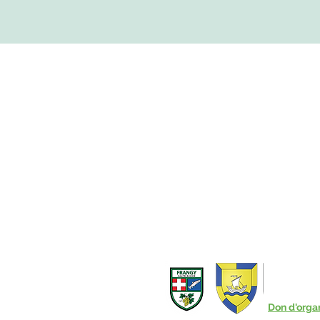
MAIRIE DE FRANGY ADRE
19, rue du Grand Pont
Téléphone :
04 50 44 
Accueil physique et téléphonique 
8h30 - 12h
/
13h30 - 17h
​Jeudi 8h30 - 12h
VILLE Jume
et Ambass
Don d'orga