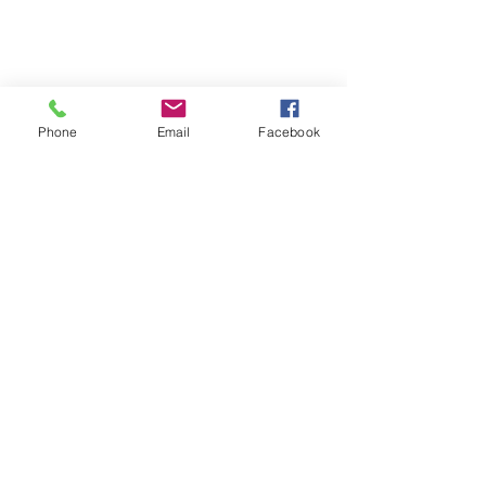
Accueil physique et téléphonique du public :
8h30 - 12h
/
13h30 - 17h
​Jeudi 8h30 - 12h
Marché hebdomadaire :
le mercredi de 8h à 12h
rue de la Poste
Phone
Email
Facebook
VILLE Jumelée Pénestin
(56)
et Ambassadrices du
Don d'organes