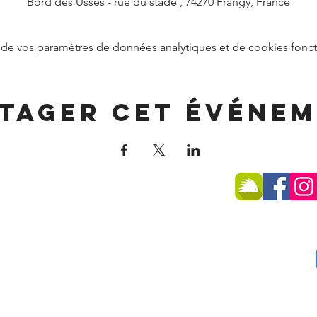
Bord des Usses - rue du stade , 74270 Frangy, France
de vos paramètres de données analytiques et de cookies fonct
tager cet événe
SSE
 -
74270 Frangy
75 96
du public :