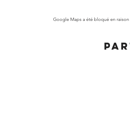
Google Maps a été bloqué en raison 
Par
MAIRIE DE FRANGY ADRE
19, rue du Grand Pont
Téléphone :
04 50 44 
Accueil physique et téléphonique 