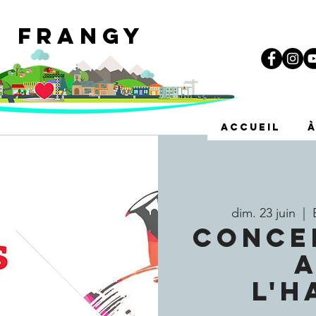
e Frangy
i
ACCUEIL
dim. 23 juin
  |  
CONCER
A
L'H