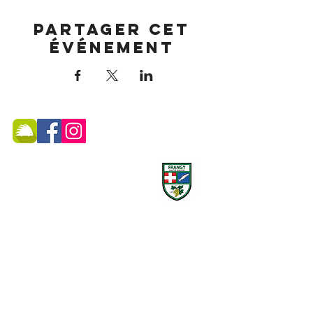
Partager cet
événement
MAIRIE DE FRANGY ADRESSE
19, rue du Grand Pont -
74270 Frangy
Téléphone :
04 50 44 75 96
Accueil physique et téléphonique du public :
8h30 - 12h
/
13h30 - 17h