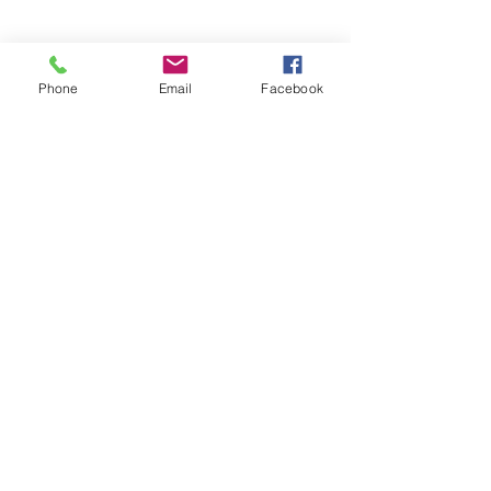
​Jeudi 8h30 - 12h
Marché hebdomadaire :
le mercredi de 8h à 12h
rue de la Poste
Phone
Email
Facebook
VILLE Jumelée Pénestin
(56)
et Ambassadrices du
Don d'organes