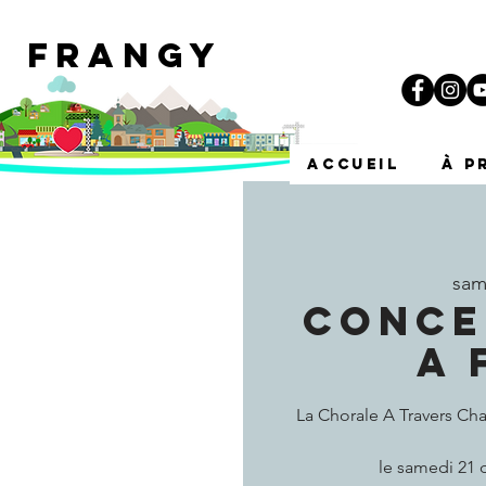
e Frangy
i
ACCUEIL
À p
sam
CONCE
A 
La Chorale A Travers Cha
le samedi 21 