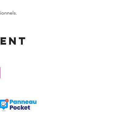
ionnels.
ment
Facebook : Frangy Haute Savoie