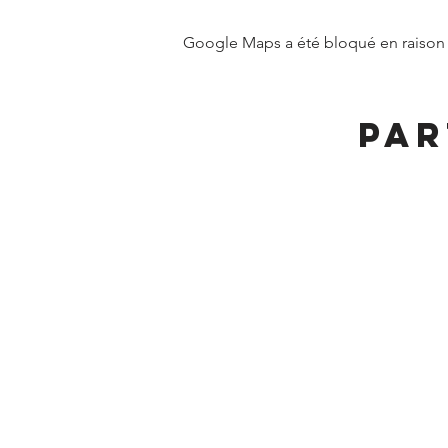
Google Maps a été bloqué en raison 
Par
MAIRIE DE FRANGY ADRE
19, rue du Grand Pont
Téléphone :
04 50 44 
Accueil physique et téléphonique 
8h30 - 12h
/
13h30 - 17h