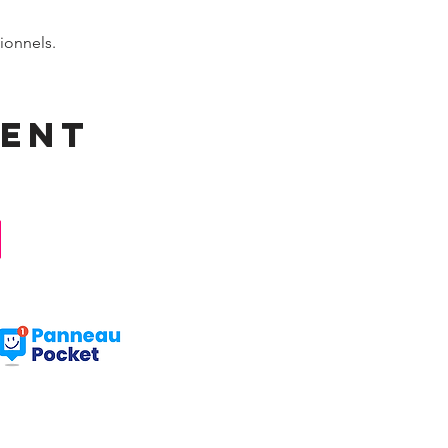
ionnels.
ment
Facebook : Frangy Haute Savoie