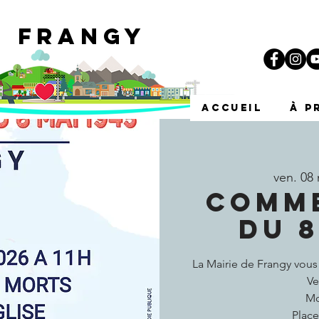
e Frangy
i
ACCUEIL
À p
ven. 08
COMM
DU 8
La Mairie de Frangy vou
Ve
Mo
Place