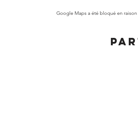
Google Maps a été bloqué en raison 
Par
MAIRIE DE FRANGY ADRE
19, rue du Grand Pont
Téléphone :
04 50 44 
Accueil physique et téléphonique 
8h30 - 12h
/
13h30 - 17h