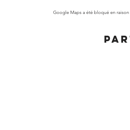
Google Maps a été bloqué en raison 
Par
MAIRIE DE FRANGY ADRE
19, rue du Grand Pont
Téléphone :
04 50 44 
Accueil physique et téléphonique 
8h30 - 12h
/
13h30 - 17h