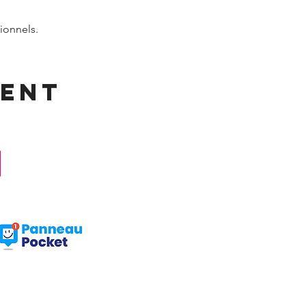
ionnels.
ment
Facebook : Frangy Haute Savoie