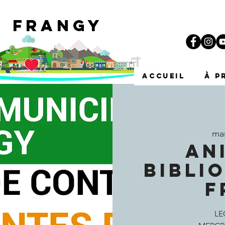
e Frangy
i
ACCUEIL
À p
mar
AN
BIBLI
F
LE