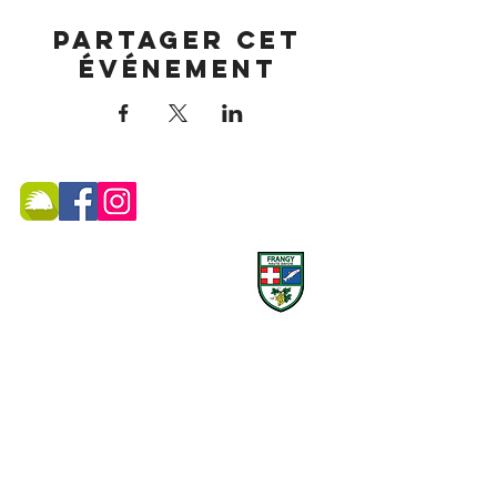
Partager cet
événement
MAIRIE DE FRANGY ADRESSE
19, rue du Grand Pont -
74270 Frangy
Téléphone :
04 50 44 75 96
Accueil physique et téléphonique du public :
8h30 - 12h
/
13h30 - 17h