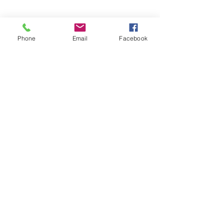
​Jeudi 8h30 - 12h
Marché hebdomadaire :
le mercredi de 8h à 12h
rue de la Poste
Phone
Email
Facebook
VILLE Jumelée Pénestin
(56)
et Ambassadrices du
Don d'organes