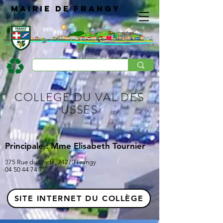
Mairie de Frangy
COLLEGE DU VAL DES
USSES
Principale : Mme Elisabeth Tournier
375 Rue du Stade, 74270 Frangy
04 50 44 74 75
SITE INTERNET DU COLLÈGE