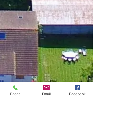
Phone
Email
Facebook
MAIRIE DE FRANGY ADRESSE
19, rue du Grand Pont -
74270 Frangy
Téléphone :
04 50 44 75 96